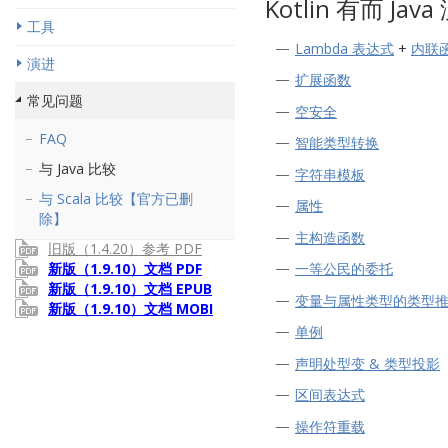
Kotlin 有而 Ja
工具
Lambda 表达式
+
内联
演进
扩展函数
常见问题
空安全
FAQ
智能类型转换
与 Java 比较
字符串模板
与 Scala 比较【官方已删
属性
除】
主构造函数
旧版（1.4.20）参考 PDF
新版（1.9.10）文档 PDF
一等公民的委托
新版（1.9.10）文档 EPUB
变量与属性类型的类型
新版（1.9.10）文档 MOBI
单例
声明处型变 & 类型投影
区间表达式
操作符重载