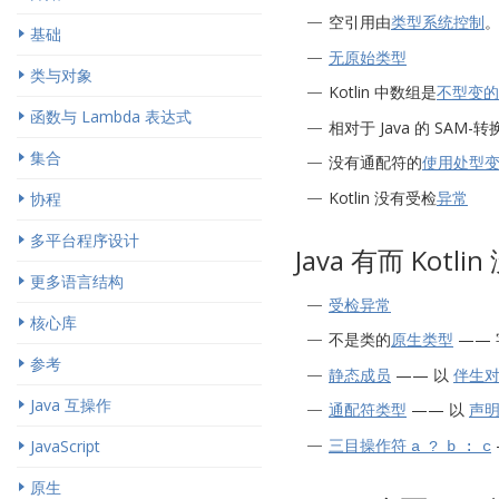
空引用由
类型系统控制
基础
无原始类型
类与对象
Kotlin 中数组是
不型变的
函数与 Lambda 表达式
相对于 Java 的 SAM-转
集合
没有通配符的
使用处型
Kotlin 没有受检
异常
协程
多平台程序设计
Java 有而 Kotl
更多语言结构
受检异常
核心库
不是类的
原生类型
——
参考
静态成员
—— 以
伴生
Java 互操作
通配符类型
—— 以
声
三目操作符
JavaScript
a ? b : c
原生